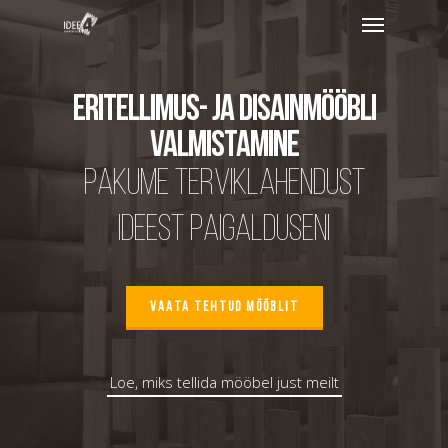
Eritellimus- ja disainmööbli
valmistamine
Pakume terviklahendust
ideest paigalduseni
VAATA TEHTUD MÖÖBLIT
Loe, miks tellida mööbel just meilt