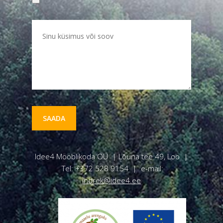
Idee4 Mööblikoda OÜ | Lōuna tee 49, Loo |
Tel: +372 528 9154 | e-mail:
indrek@idee4.ee