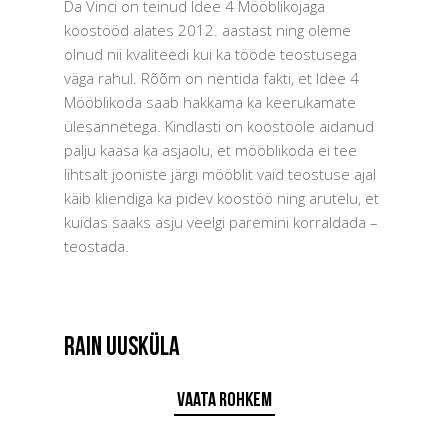
Da Vinci on teinud Idee 4 Mööblikojaga
koostööd alates 2012. aastast ning oleme
olnud nii kvaliteedi kui ka tööde teostusega
väga rahul. Rõõm on nentida fakti, et Idee 4
Mööblikoda saab hakkama ka keerukamate
ülesannetega. Kindlasti on koostööle aidanud
palju kaasa ka asjaolu, et mööblikoda ei tee
lihtsalt jooniste järgi mööblit vaid teostuse ajal
käib kliendiga ka pidev koostöö ning arutelu, et
kuidas saaks asju veelgi paremini korraldada –
teostada.
RAIN UUSKÜLA
Vaata rohkem