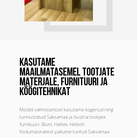
Kasutame
maailmatasemel tootjate
materjale, furnituuri ja
köögitehnikat
Mööbli valmistamisel kasutame kogenud ning
tunnustatud Saksamaa ja Austria tootjate
furnituuri: Blum, Häfele, Hettich.
Kodumasinatest pakume tuntud Saksamaa