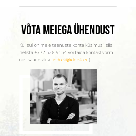
Võta meiega ühendust
Kui sul on meie teenuste kohta küsimusi, siis
helista +372 528 9154 või täida kontaktivorm
(kiri saadetakse
indrek@idee4.ee
)