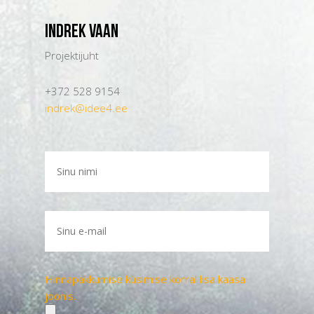
Indrek Vaan
Projektijuht
+372 528 9154
indrek@idee4.ee
Hinnapakkumise küsimise korral lisa kaasa
joonis.