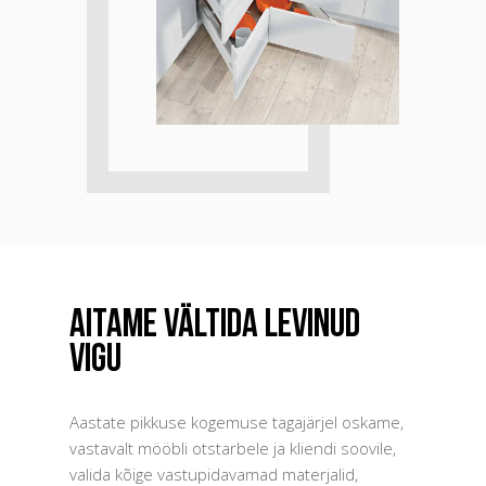
Aitame vältida levinud
vigu
Aastate pikkuse kogemuse tagajärjel oskame,
vastavalt mööbli otstarbele ja kliendi soovile,
valida kõige vastupidavamad materjalid,